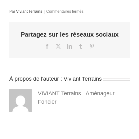
sur
Par
Viviant Terrains
|
Commentaires fermés
terrain
a
batir
Partagez sur les réseaux sociaux
38
–
untoitpourlesabeilles
Facebook
X
LinkedIn
Tumblr
Pinterest
–
3
À propos de l'auteur :
Viviant Terrains
VIVIANT Terrains - Aménageur
Foncier