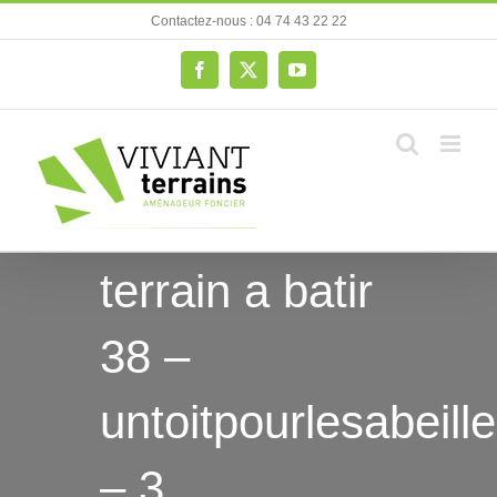
Passer
Contactez-nous : 04 74 43 22 22
au
contenu
Facebook
X
YouTube
terrain a batir
38 –
untoitpourlesabeill
– 3