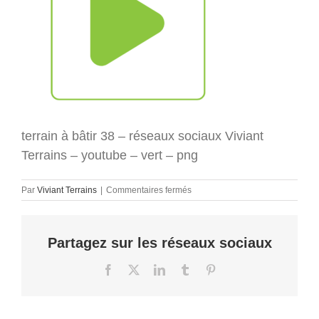
terrain à bâtir 38 – réseaux sociaux Viviant
Terrains – youtube – vert – png
sur
Par
Viviant Terrains
|
Commentaires fermés
terrain
à
bâtir
Partagez sur les réseaux sociaux
38
–
réseaux
Facebook
X
LinkedIn
Tumblr
Pinterest
sociaux
Viviant
Terrains
–