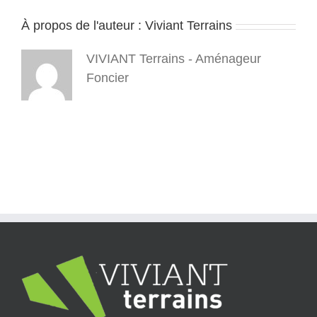
youtube
À propos de l'auteur :
Viviant Terrains
–
vert
–
VIVIANT Terrains - Aménageur
png
Foncier