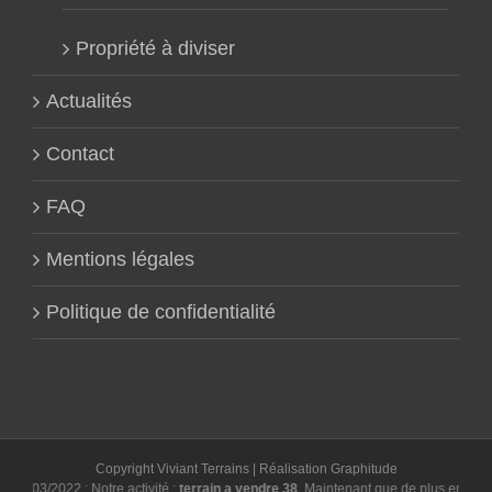
Propriété à diviser
Actualités
Contact
FAQ
Mentions légales
Politique de confidentialité
Copyright Viviant Terrains | Réalisation
Graphitude
3/03/2022 : Notre activité :
terrain a vendre 38
. Maintenant que de plus en plus d'