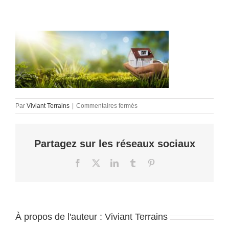
sur
Par
Viviant Terrains
|
Commentaires fermés
Small
house
in
Partagez sur les réseaux sociaux
hand
Facebook
X
LinkedIn
Tumblr
Pinterest
À propos de l'auteur :
Viviant Terrains