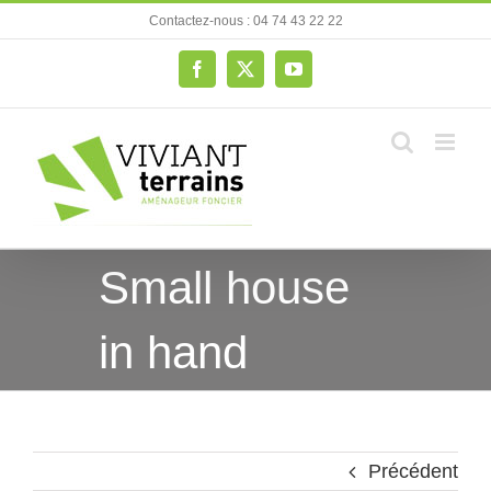
Passer
Contactez-nous : 04 74 43 22 22
au
contenu
Facebook
X
YouTube
Small house
in hand
Précédent