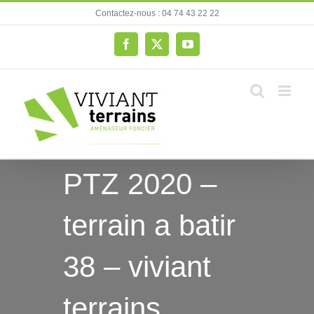
Passer
Contactez-nous : 04 74 43 22 22
au
contenu
Facebook
X
YouTube
PTZ 2020 –
terrain a batir
38 – viviant
terrains