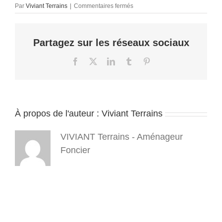
sur
Par
Viviant Terrains
|
Commentaires fermés
PTZ
2020
–
Partagez sur les réseaux sociaux
terrain
a
batir
Facebook
X
LinkedIn
Tumblr
Pinterest
38
–
viviant
terrains
À propos de l'auteur :
Viviant Terrains
VIVIANT Terrains - Aménageur
Foncier