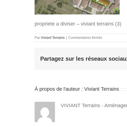
propriete a diviser – viviant terrains (3)
sur
Par
Viviant Terrains
|
Commentaires fermés
propriete
a
diviser
Partagez sur les réseaux sociau
–
viviant
terrains
(3)
À propos de l'auteur :
Viviant Terrains
VIVIANT Terrains - Aménageu