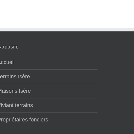
U DU SITE
ccueil
errains Isère
aisons Isère
iviant terrains
ropriétaires fonciers