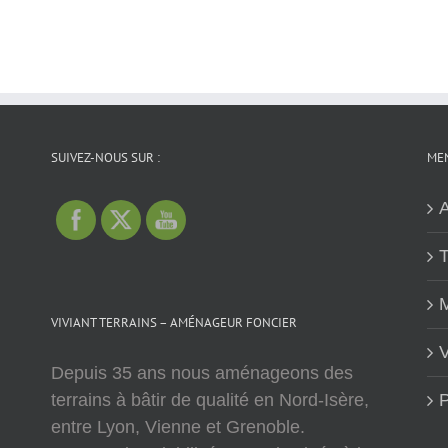
SUIVEZ-NOUS SUR :
MEN
A
T
M
VIVIANT TERRAINS – AMÉNAGEUR FONCIER
V
Depuis 35 ans nous aménageons des
terrains à bâtir de qualité en Nord-Isère,
P
entre Lyon, Vienne et Grenoble.