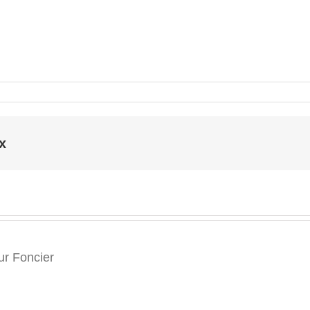
x
r Foncier