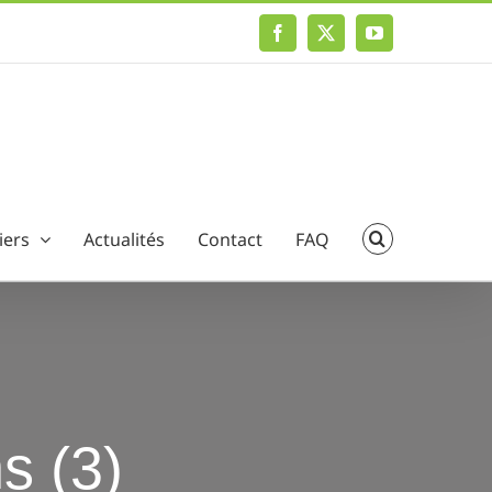
Facebook
X
YouTube
iers
Actualités
Contact
FAQ
ns (3)