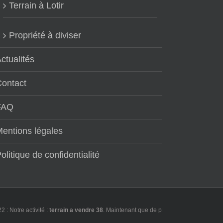
Terrain à Lotir
Propriété à diviser
ctualités
Contact
FAQ
entions légales
olitique de confidentialité
re activité :
terrain a vendre 38
. Maintenant que de plus en plus d'utilisateurs f