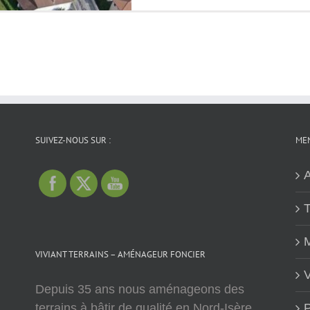
SUIVEZ-NOUS SUR :
MEN
A
T
M
VIVIANT TERRAINS – AMÉNAGEUR FONCIER
V
Depuis 35 ans nous aménageons des
terrains à bâtir de qualité en Nord-Isère,
P