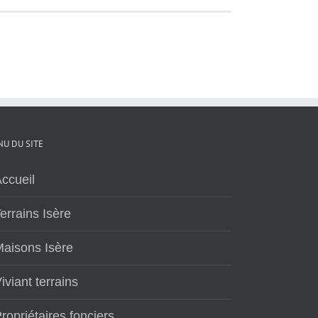
U DU SITE
ccueil
errains Isère
aisons Isère
iviant terrains
ropriétaires fonciers