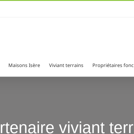
Maisons Isère
Viviant terrains
Propriétaires fonc
enaire viviant ter