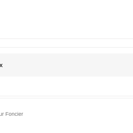
x
r Foncier