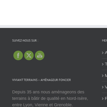
SUIVEZ-NOUS SUR :
MEN
A
T
M
VIVIANT TERRAINS – AMÉNAGEUR FONCIER
V
Depuis 35 ans nous aménageons des
terrains à bâtir de qualité en Nord-Isère,
P
entre Lyon, Vienne et Grenoble.