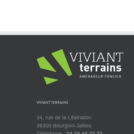
VIVIANT TERRAINS
34, rue de la Libération
38300 Bourgoin-Jallieu
Téléphone :
04 74 43 22 22