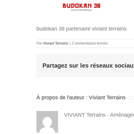
budokan 38 partenaire viviant terrains
sur
Par
Viviant Terrains
|
Commentaires fermés
budokan
38
partenaire
Partagez sur les réseaux sociau
viviant
terrains
À propos de l'auteur :
Viviant Terrains
VIVIANT Terrains - Aménageu