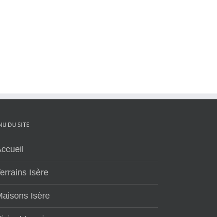
U DU SITE
ccueil
errains Isère
aisons Isère