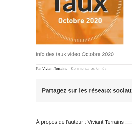
info des taux video Octobre 2020
sur
Par
Viviant Terrains
|
Commentaires fermés
info
des
taux
Partagez sur les réseaux sociau
video
Octobre
2020
À propos de l'auteur :
Viviant Terrains