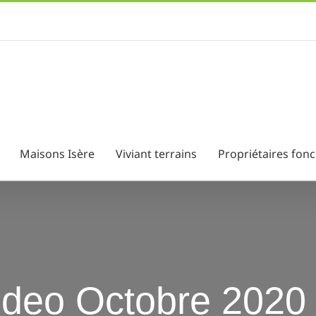
Maisons Isère
Viviant terrains
Propriétaires fonc
video Octobre 2020