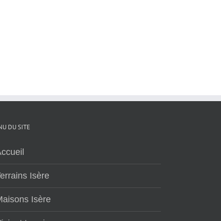
U DU SITE
ccueil
errains Isère
aisons Isère