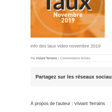
info des taux video novembre 2019
sur
Par
Viviant Terrains
|
Commentaires fermés
info
des
taux
Partagez sur les réseaux sociau
video
novembre
2019
À propos de l'auteur :
Viviant Terrains