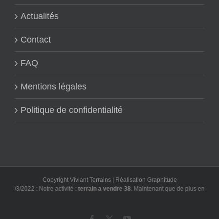
Actualités
Contact
FAQ
Mentions légales
Politique de confidentialité
Copyright Viviant Terrains | Réalisation
Graphitude
/03/2022 : Notre activité :
terrain a vendre 38
. Maintenant que de plus en plus d'u
Facebook
X
YouTube