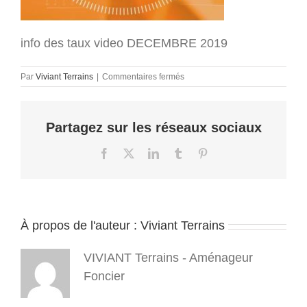
info des taux video DECEMBRE 2019
sur
Par
Viviant Terrains
|
Commentaires fermés
info
des
taux
Partagez sur les réseaux sociaux
video
DECEMBRE
2019
Facebook
X
LinkedIn
Tumblr
Pinterest
À propos de l'auteur :
Viviant Terrains
VIVIANT Terrains - Aménageur
Foncier