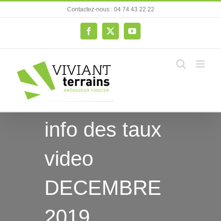
Passer
Contactez-nous : 04 74 43 22 22
au
contenu
Facebook
X
YouTube
info des taux
video
DECEMBRE
2019