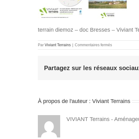
terrain diemoz – doc Bresses – Viviant Te
sur
Par
Viviant Terrains
|
Commentaires fermés
Diemoz
-
Bresses
Partagez sur les réseaux sociau
–
–
doc
–
Viviant
Terrains
À propos de l'auteur :
Viviant Terrains
–
terrains
a
batir
VIVIANT Terrains - Aménageu
–
isere
38