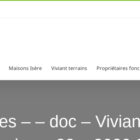
Maisons Isère
Viviant terrains
Propriétaires fonc
s – – doc – Vivian