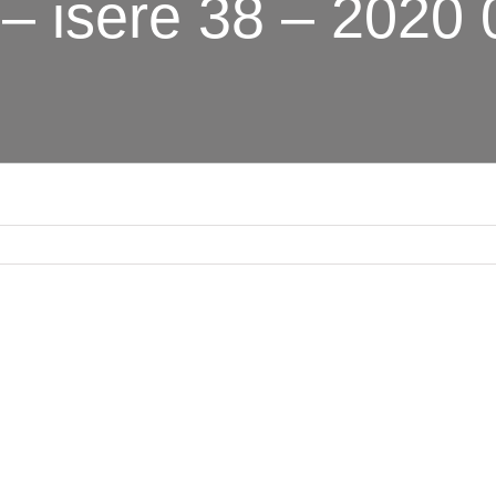
r – isere 38 – 2020