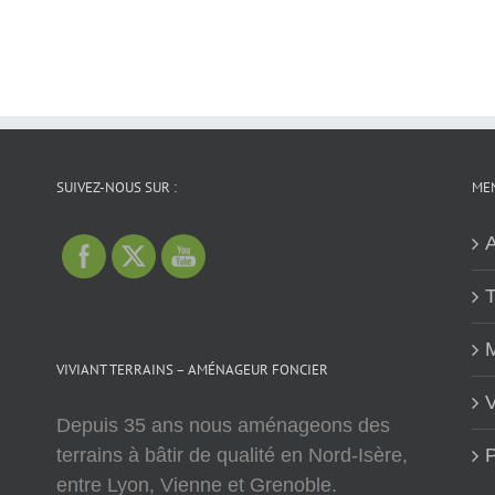
SUIVEZ-NOUS SUR :
MEN
A
T
M
VIVIANT TERRAINS – AMÉNAGEUR FONCIER
V
Depuis 35 ans nous aménageons des
terrains à bâtir de qualité en Nord-Isère,
P
entre Lyon, Vienne et Grenoble.