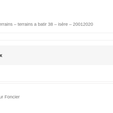
rrains – terrains a batir 38 – isère – 20012020
x
r Foncier