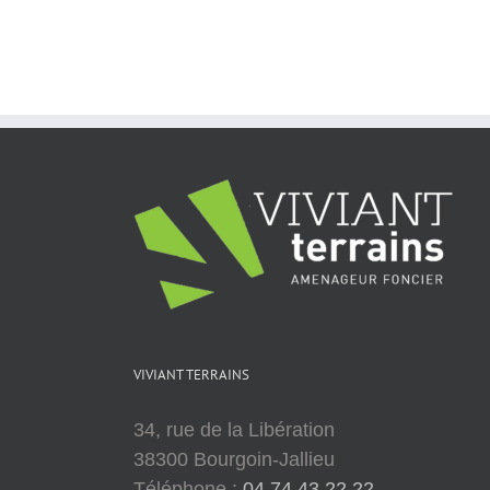
–
2020
01
20
VIVIANT TERRAINS
34, rue de la Libération
38300 Bourgoin-Jallieu
Téléphone :
04 74 43 22 22