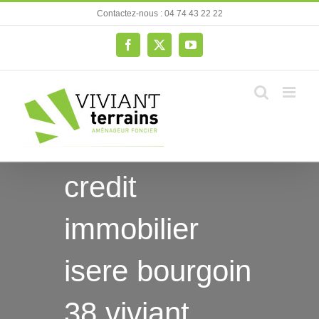
Passer
Contactez-nous : 04 74 43 22 22
au
contenu
Facebook
X
YouTube
credit
immobilier
isere bourgoin
38 viviant