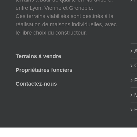
entre Lyon, Vienne et Grenoble.
Ces terrains viabilisés sont destinés à la
réalisation de maisons individuelles, avec
le libre choix du constructeur.
A
Terrains à vendre
Propriétaires fonciers
Contactez-nous
M
P