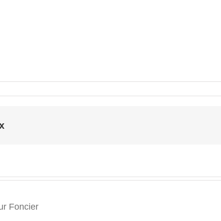
x
r Foncier