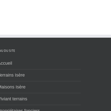
U DU SITE
ccueil
errains Isère
aisons Isère
iviant terrains
ropriétaires fonciers