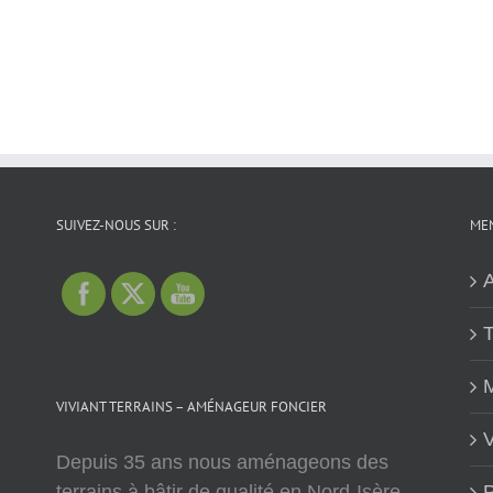
SUIVEZ-NOUS SUR :
MEN
A
T
M
VIVIANT TERRAINS – AMÉNAGEUR FONCIER
V
Depuis 35 ans nous aménageons des
terrains à bâtir de qualité en Nord-Isère,
P