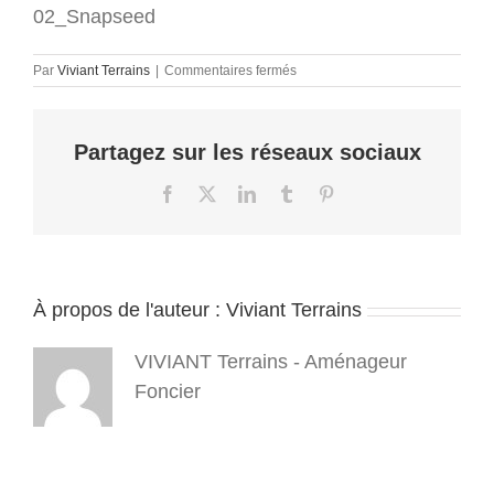
02_Snapseed
sur
Par
Viviant Terrains
|
Commentaires fermés
carte
polarites
urbaines
Partagez sur les réseaux sociaux
unam
2021
02_Snapseed
Facebook
X
LinkedIn
Tumblr
Pinterest
À propos de l'auteur :
Viviant Terrains
VIVIANT Terrains - Aménageur
Foncier