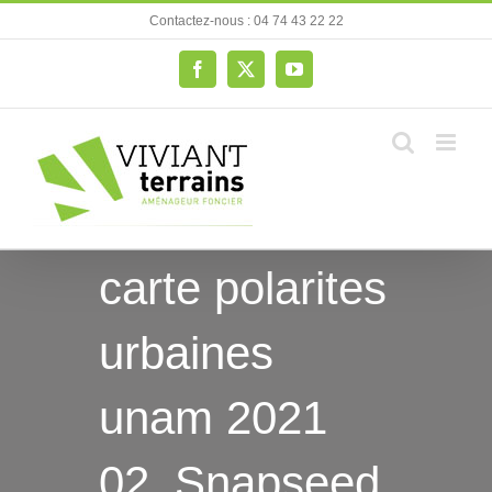
Passer
Contactez-nous : 04 74 43 22 22
au
contenu
Facebook
X
YouTube
carte polarites
urbaines
unam 2021
02_Snapseed