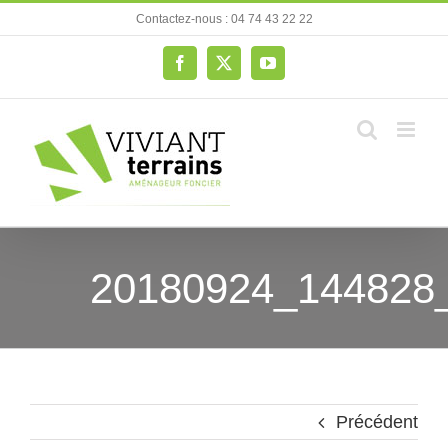
Passer
Contactez-nous : 04 74 43 22 22
au
contenu
Facebook
X
YouTube
20180924_144828
Précédent