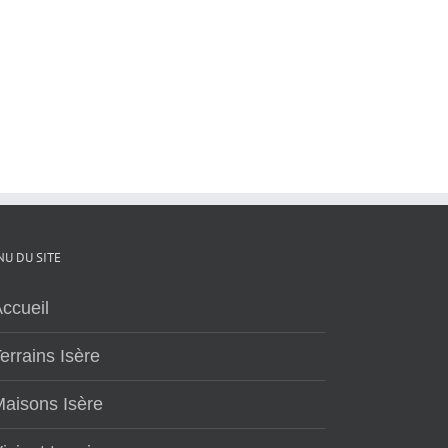
U DU SITE
ccueil
errains Isère
aisons Isère