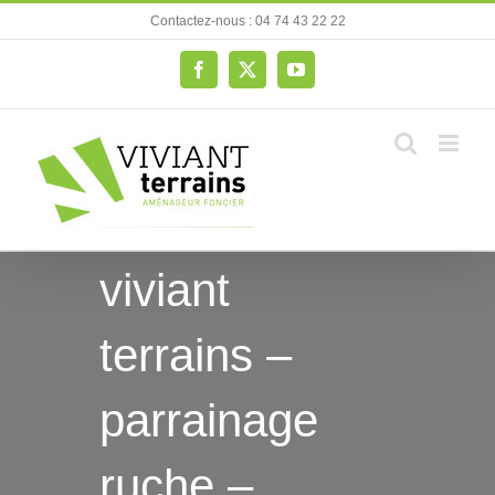
Passer
Contactez-nous : 04 74 43 22 22
au
contenu
Facebook
X
YouTube
viviant
terrains –
parrainage
ruche –