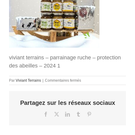
viviant terrains – parrainage ruche – protection
des abeilles – 2024 1
sur
Par
Viviant Terrains
|
Commentaires fermés
viviant
terrains
–
Partagez sur les réseaux sociaux
parrainage
ruche
–
Facebook
X
LinkedIn
Tumblr
Pinterest
protection
des
abeilles
–