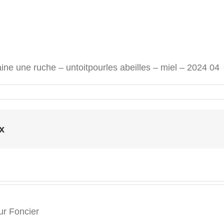
rraine une ruche – untoitpourles abeilles – miel – 2024 04
x
r Foncier