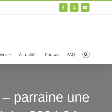
Facebook
X
YouTube
iers
Actualités
Contact
FAQ
n – parraine une