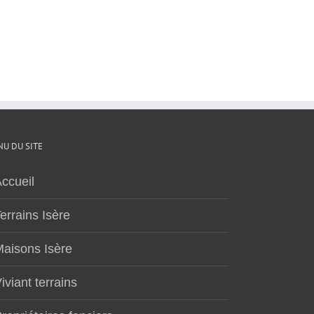
U DU SITE
ccueil
errains Isère
aisons Isère
iviant terrains