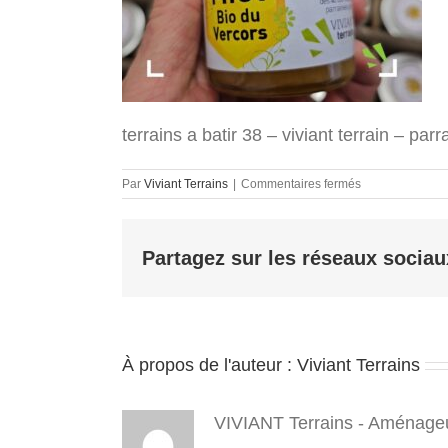
terrains a batir 38 – viviant terrain – pa
sur
Par
Viviant Terrains
|
Commentaires fermés
terrains
a
batir
Partagez sur les réseaux sociau
38
–
viviant
terrain
–
parraine
À propos de l'auteur :
Viviant Terrains
une
ruche
–
untoitpourles
VIVIANT Terrains - Aménageu
abeilles