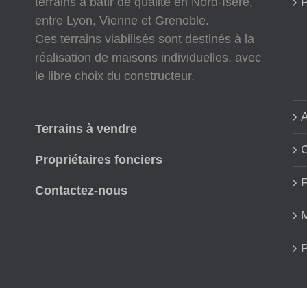
terrains à bâtir de qualité en Nord-Isère,
P
entre Lyon, Vienne et Grenoble.
Ces terrains viabilisés sont destinés à la
réalisation de maisons individuelles, avec
le libre choix du constructeur.
A
Terrains à vendre
Propriétaires fonciers
Contactez-nous
M
P