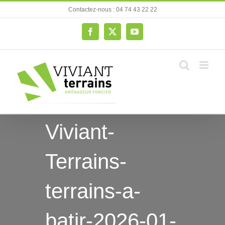
Passer
Contactez-nous : 04 74 43 22 22
au
contenu
Facebook
X
YouTube
Viviant-
Terrains-
terrains-a-
batir-2026-01-