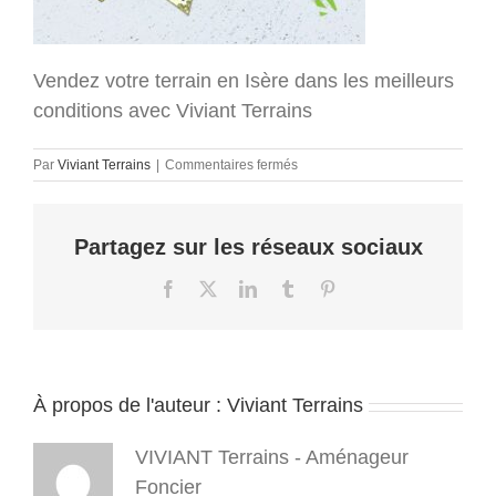
Vendez votre terrain en Isère dans les meilleurs
conditions avec Viviant Terrains
sur
Par
Viviant Terrains
|
Commentaires fermés
Viviant-
Terrains-
terrains-
Partagez sur les réseaux sociaux
a-
batir-
2026-
Facebook
X
LinkedIn
Tumblr
Pinterest
01-
r
(3)
À propos de l'auteur :
Viviant Terrains
VIVIANT Terrains - Aménageur
Foncier