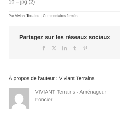
10 – jpg (2)
sur
Par
Viviant Terrains
|
Commentaires fermés
Viviant
Terrains
–
Partagez sur les réseaux sociaux
terrains
a
batir
Facebook
X
LinkedIn
Tumblr
Pinterest
–
16_9
–
2023
10
À propos de l'auteur :
Viviant Terrains
–
jpg
(2)
VIVIANT Terrains - Aménageur
Foncier