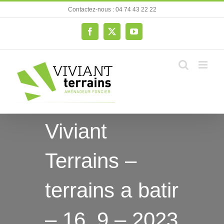
Passer
Contactez-nous : 04 74 43 22 22
au
contenu
Facebook
X
YouTube
Viviant
Terrains –
terrains a batir
– 16_9 – 2023