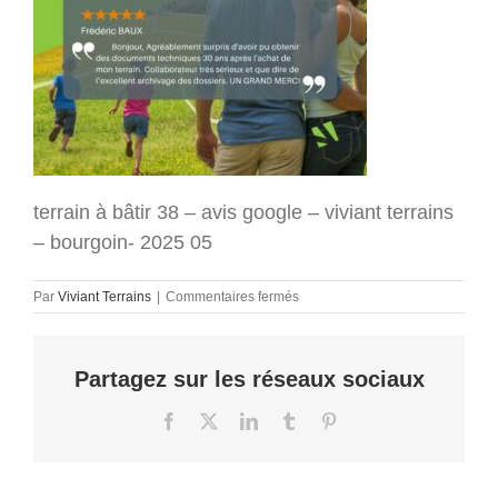
terrain à bâtir 38 – avis google – viviant terrains
– bourgoin- 2025 05
sur
Par
Viviant Terrains
|
Commentaires fermés
terrain
à
bâtir
Partagez sur les réseaux sociaux
38
–
avis
Facebook
X
LinkedIn
Tumblr
Pinterest
google
–
viviant
terrains