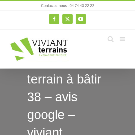
Passer
Contactez-nous : 04 74 43 22 22
au
contenu
Facebook
X
YouTube
terrain à bâtir
38 – avis
google –
viviant