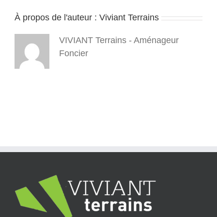
–
À propos de l'auteur :
Viviant Terrains
bourgoin-
2025
05
VIVIANT Terrains - Aménageur
Foncier