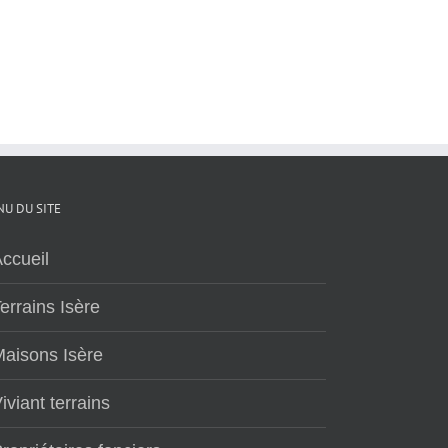
U DU SITE
ccueil
errains Isère
aisons Isère
iviant terrains