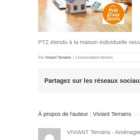
PTZ étendu à la maison individuelle neuv
sur
Par
Viviant Terrains
|
Commentaires fermés
PTZ
–
maison
Partagez sur les réseaux sociau
individuelle
neuve
–
nord
isère
–
À propos de l'auteur :
Viviant Terrains
viviant
terrains
–
aménageur
VIVIANT Terrains - Aménageu
foncier