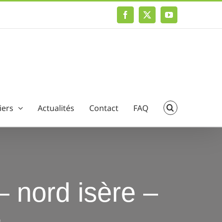
Facebook
X
YouTube
iers
Actualités
Contact
FAQ
– nord isère –