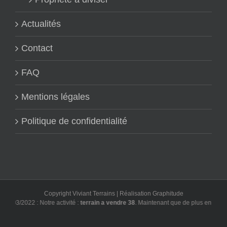
Actualités
Contact
FAQ
Mentions légales
Politique de confidentialité
Copyright Viviant Terrains | Réalisation
Graphitude
3/03/2022 : Notre activité :
terrain a vendre 38
. Maintenant que de plus en plus d'u