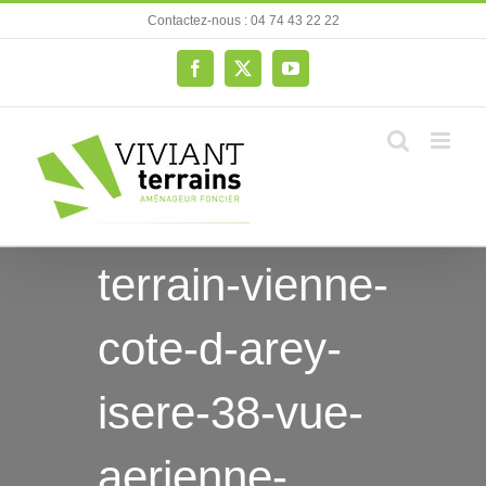
Passer
Contactez-nous : 04 74 43 22 22
au
contenu
Facebook
X
YouTube
terrain-vienne-
cote-d-arey-
isere-38-vue-
aerienne-