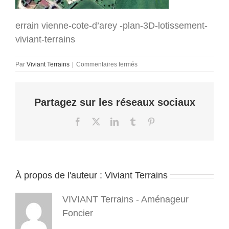
errain vienne-cote-d’arey -plan-3D-lotissement-
viviant-terrains
sur
Par
Viviant Terrains
|
Commentaires fermés
terrain-
vienne-
cote-
Partagez sur les réseaux sociaux
d-
arey-
isere-
Facebook
X
LinkedIn
Tumblr
Pinterest
38-
vue-
aerienne-
viviant-
terrains
À propos de l'auteur :
Viviant Terrains
(18)
VIVIANT Terrains - Aménageur
Foncier