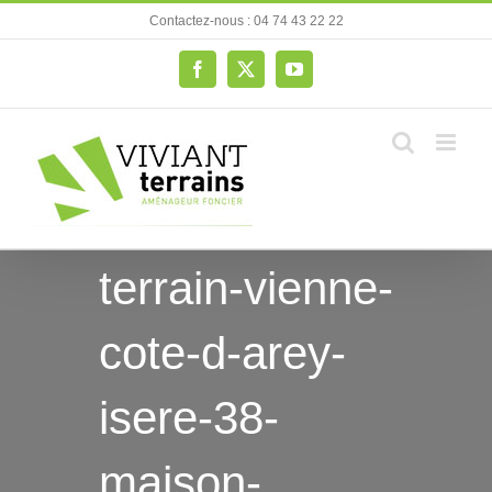
Passer
Contactez-nous : 04 74 43 22 22
au
contenu
Facebook
X
YouTube
terrain-vienne-
cote-d-arey-
isere-38-
maison-