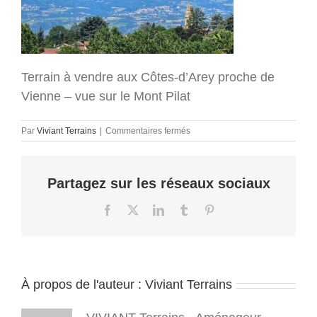
Terrain à vendre aux Côtes-d’Arey proche de
Vienne – vue sur le Mont Pilat
sur
Par
Viviant Terrains
|
Commentaires fermés
terrain-
vienne-
cote-
Partagez sur les réseaux sociaux
d-
arey-
isere-
Facebook
X
LinkedIn
Tumblr
Pinterest
38-
maison-
individuelle-
viviant-
terrains
À propos de l'auteur :
Viviant Terrains
(6)