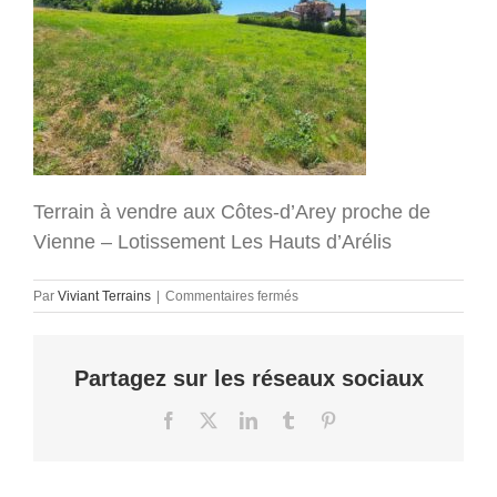
Terrain à vendre aux Côtes-d’Arey proche de
Vienne – Lotissement Les Hauts d’Arélis
sur
Par
Viviant Terrains
|
Commentaires fermés
terrain-
vienne-
cote-
Partagez sur les réseaux sociaux
d-
arey-
isere-
Facebook
X
LinkedIn
Tumblr
Pinterest
38-
maison-
individuelle-
viviant-