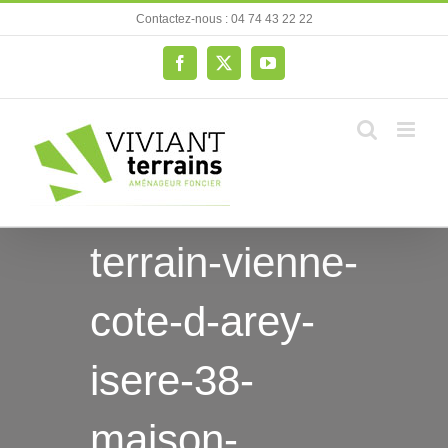
Passer
Contactez-nous : 04 74 43 22 22
au
contenu
Facebook
X
YouTube
terrain-vienne-
cote-d-arey-
isere-38-
maison-