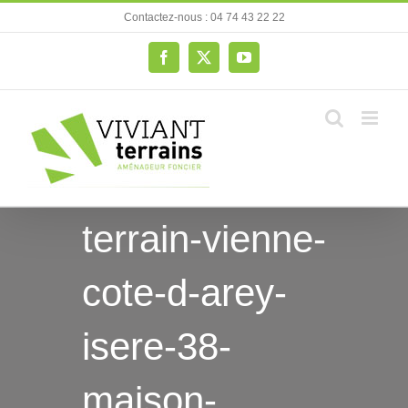
Passer
Contactez-nous : 04 74 43 22 22
au
contenu
Facebook
X
YouTube
terrain-vienne-
cote-d-arey-
isere-38-
maison-