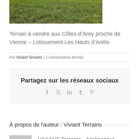
Terrain à vendre aux Côtes-d’Arey proche de
Vienne – Lotissement Les Hauts d’Arélis
sur
Par
Viviant Terrains
|
Commentaires fermés
terrain-
vienne-
cote-
Partagez sur les réseaux sociaux
d-
arey-
isere-
Facebook
X
LinkedIn
Tumblr
Pinterest
38-
maison-
individuelle-
viviant-
terrains
À propos de l'auteur :
Viviant Terrains
(13)