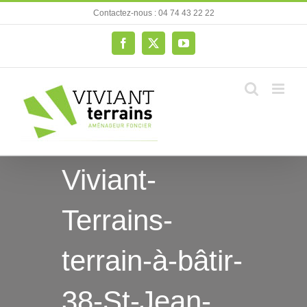
Passer
Contactez-nous : 04 74 43 22 22
au
contenu
Facebook
X
YouTube
Viviant-
Terrains-
terrain-à-bâtir-
38-St-Jean-