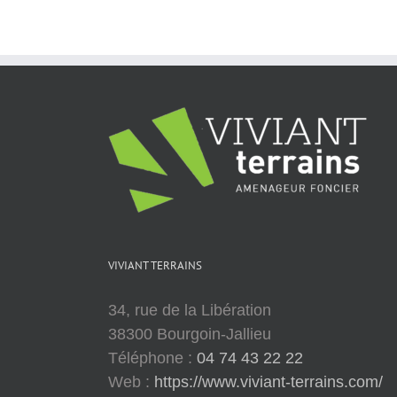
mairie
VIVIANT TERRAINS
34, rue de la Libération
38300 Bourgoin-Jallieu
Téléphone :
04 74 43 22 22
Web :
https://www.viviant-terrains.com/