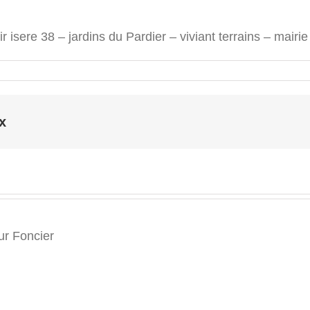
tir isere 38 – jardins du Pardier – viviant terrains – mairie
x
r Foncier