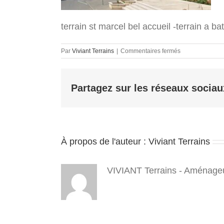
terrain st marcel bel accueil -terrain a ba
sur
Par
Viviant Terrains
|
Commentaires fermés
terrain
st
marcel
Partagez sur les réseaux sociau
bel
accueil
-
terrain
a
batir
À propos de l'auteur :
Viviant Terrains
isere
38
–
jardins
VIVIANT Terrains - Aménageu
du
Pardier
–
viviant
terrains
–