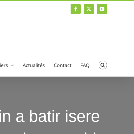
Facebook
X
YouTube
iers
Actualités
Contact
FAQ
in a batir isere