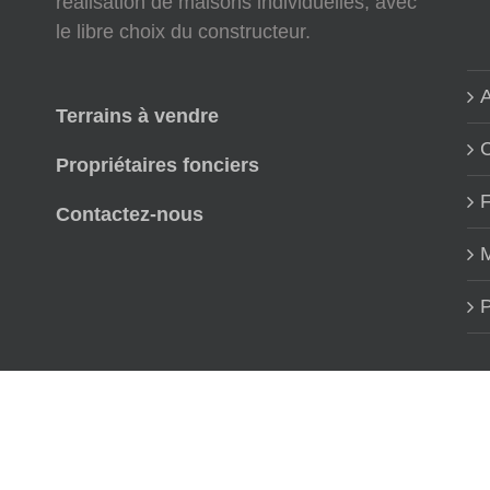
réalisation de maisons individuelles, avec
le libre choix du constructeur.
A
Terrains à vendre
Propriétaires fonciers
Contactez-nous
M
P
Copyright Viviant Terrains | Réalisation
Graphitude
03/03/2022 : Notr
Facebook
X
YouTube