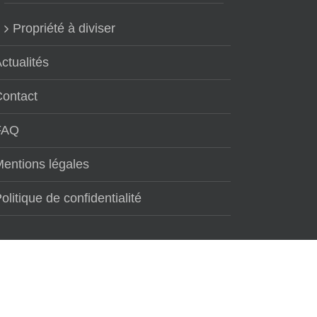
Propriété à diviser
ctualités
Contact
FAQ
entions légales
olitique de confidentialité
e activité :
terrain a vendre 38
. Maintenant que de plus en plus d'utilisateurs fo