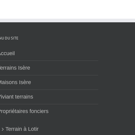
U DU SITE
ccueil
errains Isère
aisons Isère
iviant terrains
ropriétaires fonciers
Terrain à Lotir