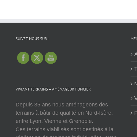
SUIVEZ-NOUS SUR :
MEN
A
T
M
VIVIANT TERRAINS – AMÉNAGEUR FONCIER
V
Depuis 35 ans nous aménageons des
terrains à bâtir de qualité en Nord-Isère,
P
entre Lyon, Vienne et Grenoble.
Ces terrains viabilisés sont destinés à la