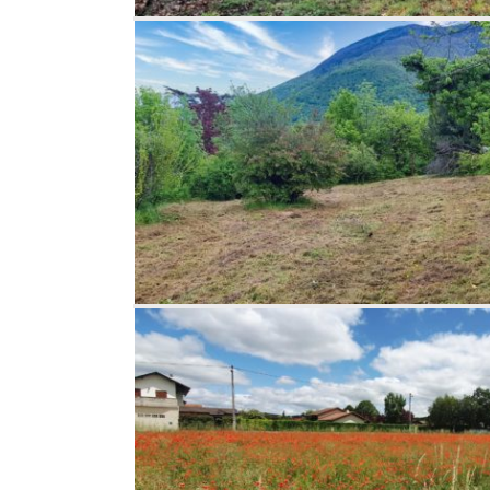
INT
César
volas