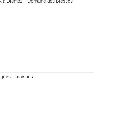
eux à Diémoz – Domaine des Bresses
Vignes – maisons