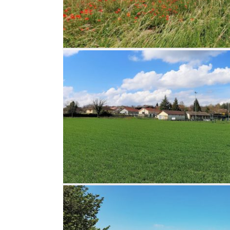
u
re à St
ardier