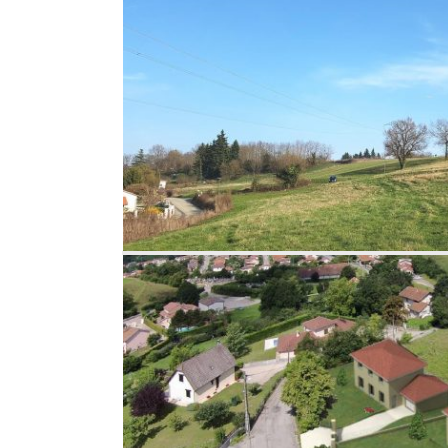
iémoz –
es –