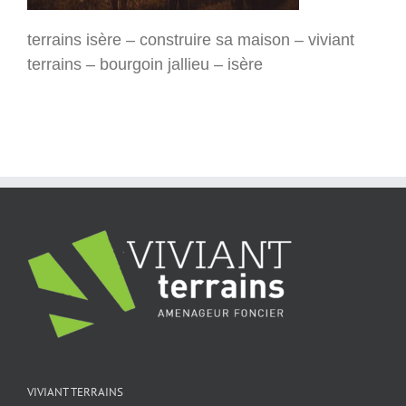
terrains isère – construire sa maison – viviant
terrains – bourgoin jallieu – isère
VIVIANT TERRAINS