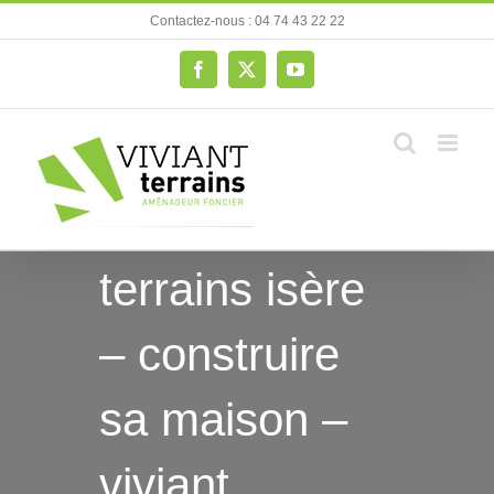
Passer
Contactez-nous : 04 74 43 22 22
au
contenu
Facebook
X
YouTube
terrains isère
– construire
sa maison –
viviant