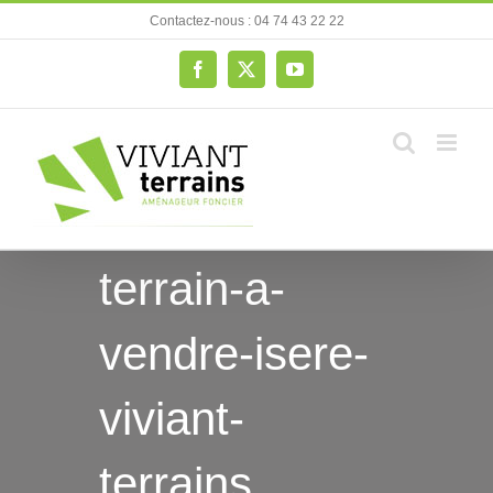
Passer
Contactez-nous : 04 74 43 22 22
au
contenu
Facebook
X
YouTube
terrain-a-
vendre-isere-
viviant-
terrains