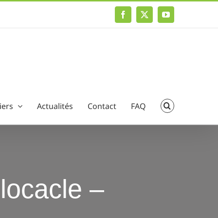
Facebook
X
YouTube
iers
Actualités
Contact
FAQ
 locacle –