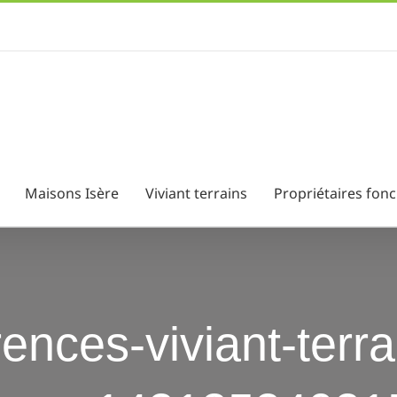
Maisons Isère
Viviant terrains
Propriétaires fonc
érences-viviant-terr