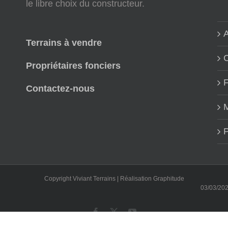
le libre choix du constructeur.
A
Terrains à vendre
Propriétaires fonciers
Contactez-nous
M
P
Copyright Viviant Terrains | Réalisation
Graphitude
03/03/2022 : No
Facebook
X
YouTube