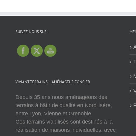
SUIVEZ-NOUS SUR :
MEN
A
T
M
VIVIANT TERRAINS – AMÉNAGEUR FONCIER
V
Depuis 35 ans nous aménageons des
terrains à bâtir de qualité en Nord-Isère,
P
entre Lyon, Vienne et Grenoble.
Ces terrains viabilisés sont destinés à la
réalisation de maisons individuelles, avec