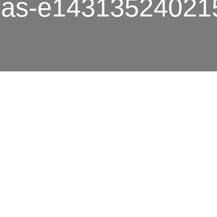
théas-e1431352402