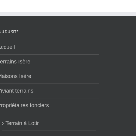
U DU SITE
ccueil
errains Isère
aisons Isère
iviant terrains
ropriétaires fonciers
Terrain à Lotir