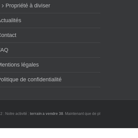
Propriété à diviser
ctualités
Contact
FAQ
entions légales
olitique de confidentialité
tre activité :
terrain a vendre 38
. Maintenant que de plus en plus d'utilisateurs 