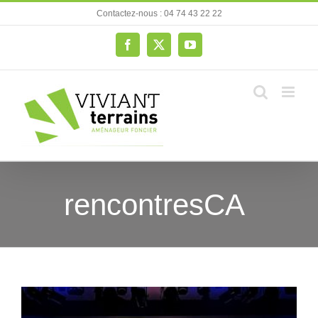
Passer
Contactez-nous : 04 74 43 22 22
au
contenu
Facebook
X
YouTube
rencontresCA