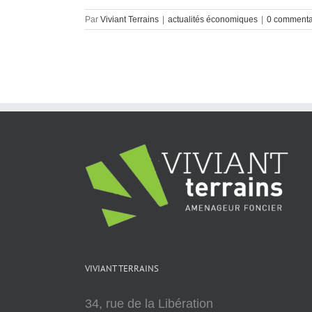
Par
Viviant Terrains
|
actualités économiques
|
0 commenta
VIVIANT TERRAINS
34, rue de la Libération