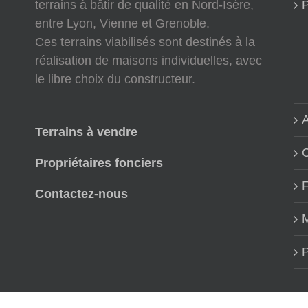
terrains à bâtir de qualité en Nord-Isère,
P
entre Lyon, Vienne et Grenoble.
Ces terrains viabilisés sont destinés à la
réalisation de maisons individuelles, avec
le libre choix du constructeur.
A
Terrains à vendre
Propriétaires fonciers
Contactez-nous
M
P