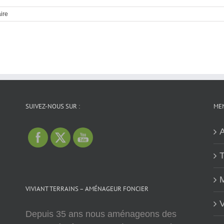
ire
SUIVEZ-NOUS SUR :
MEN
A
T
M
VIVIANT TERRAINS – AMÉNAGEUR FONCIER
V
Depuis 35 ans nous aménageons des