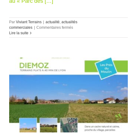
au « Parc des […]
Par
Viviant Terrains
|
actualité
,
actualités
sur
commerciales
|
Commentaires fermés
Diémoz
Lire la suite
–
Le
Parc
des
Bouvières
–
2ème
tranche
à
40
min
de
Lyon