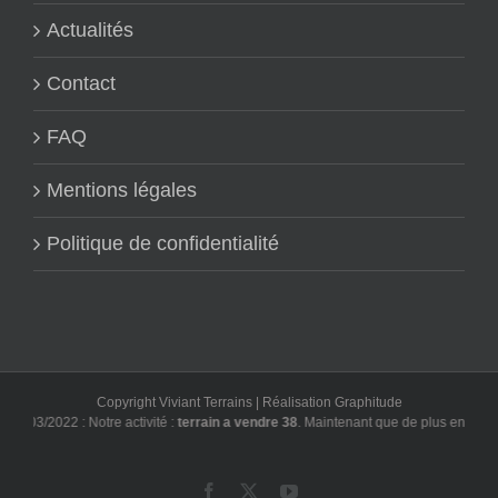
Actualités
Contact
FAQ
Mentions légales
Politique de confidentialité
Copyright Viviant Terrains | Réalisation
Graphitude
03/2022 : Notre activité :
terrain a vendre 38
. Maintenant que de plus en plus d'ut
Facebook
X
YouTube