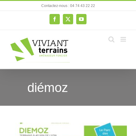
Passer
Contactez-nous : 04 74 43 22 22
au
contenu
Facebook
X
YouTube
diémoz