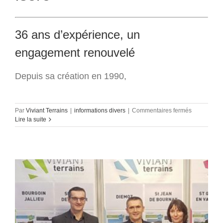
36 ans d’expérience, un
engagement renouvelé
Depuis sa création en 1990,
sur
Par
Viviant Terrains
|
informations divers
|
Commentaires fermés
VIVIANT
Lire la suite
TERRAINS
fête
son
anniversair
le
2
avril
!