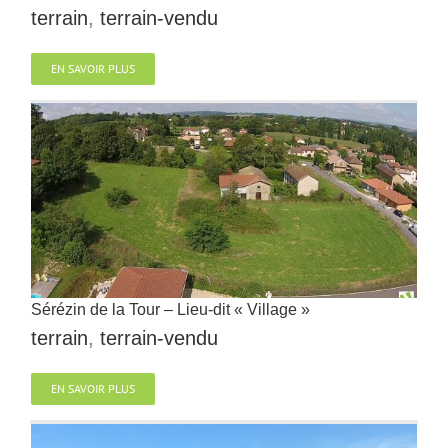
terrain
,
terrain-vendu
EN SAVOIR PLUS
Sérézin de la Tour – Lieu-dit « Village »
terrain
,
terrain-vendu
EN SAVOIR PLUS