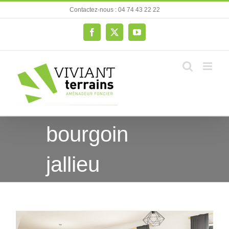
Passer
Contactez-nous : 04 74 43 22 22
au
contenu
Facebook
X
YouTube
bourgoin
jallieu