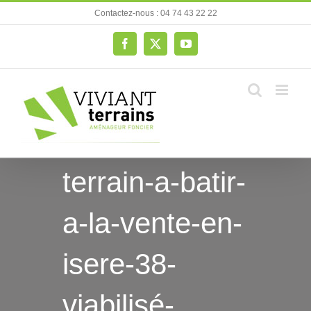
Passer
Contactez-nous : 04 74 43 22 22
au
contenu
Facebook
X
YouTube
terrain-a-batir-
a-la-vente-en-
isere-38-
viabilisé-