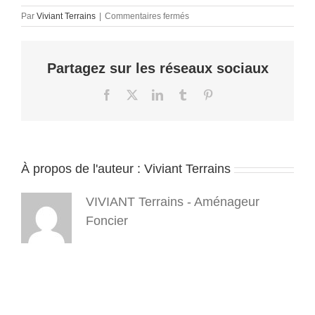
sur
Par
Viviant Terrains
|
Commentaires fermés
terrain-
a-
batir-
Partagez sur les réseaux sociaux
a-
la-
vente-
Facebook
X
LinkedIn
Tumblr
Pinterest
en-
isere-
38-
viabilisé-
viviant-
À propos de l'auteur :
Viviant Terrains
terrain
VIVIANT Terrains - Aménageur
Foncier