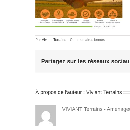
sur
Par
Viviant Terrains
|
Commentaires fermés
terrain
a
batir
Partagez sur les réseaux sociau
38
–
viviant
terrains
–
opé
À propos de l'auteur :
Viviant Terrains
en
cours
–
2025
VIVIANT Terrains - Aménageu
10
–
4_5
(5)