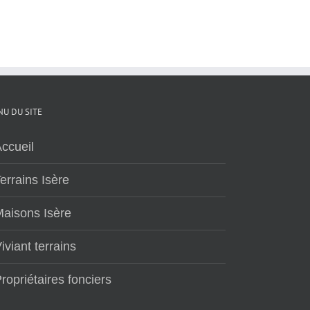
U DU SITE
ccueil
errains Isère
aisons Isère
iviant terrains
ropriétaires fonciers