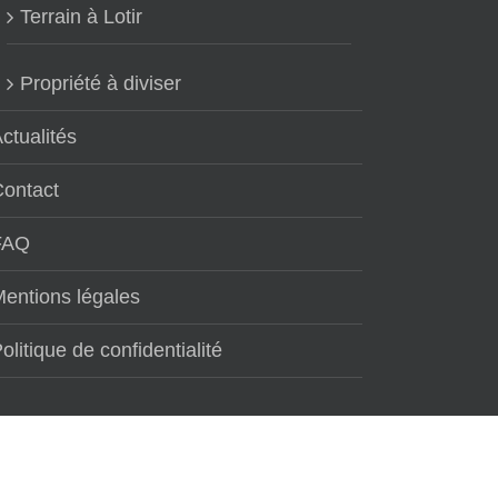
Terrain à Lotir
Propriété à diviser
ctualités
Contact
FAQ
entions légales
olitique de confidentialité
re activité :
terrain a vendre 38
. Maintenant que de plus en plus d'utilisateurs f