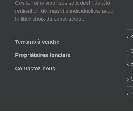
Ces terrains viabilisés sont destinés à la
réalisation de maisons individuelles, avec
le libre choix du constructeur.
A
Terrains à vendre
Propriétaires fonciers
Contactez-nous
M
P
Copyright Viviant Terrains | Réalisation
Graphitude
03/03/2022 : Not