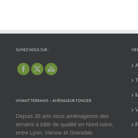
SUIVEZ-NOUS SUR :
MEN
A
T
M
VIVIANT TERRAINS – AMÉNAGEUR FONCIER
V
Depuis 35 ans nous aménageons des
terrains à bâtir de qualité en Nord-Isère,
P
entre Lyon, Vienne et Grenoble.