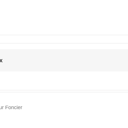
x
r Foncier