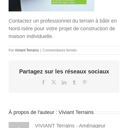
Contactez un professionnel du terrain à bâtir en
Nord-Isère pour votre projet de construction de
maison individuelle.
sur
Par
Viviant Terrains
|
Commentaires fermés
terrain-
a-
batir-
Partagez sur les réseaux sociaux
38-
viviant-
terrains-
Facebook
X
LinkedIn
Tumblr
Pinterest
isère-
2026_01-
4_5
(7)
À propos de l'auteur :
Viviant Terrains
VIVIANT Terrains - Aménageur