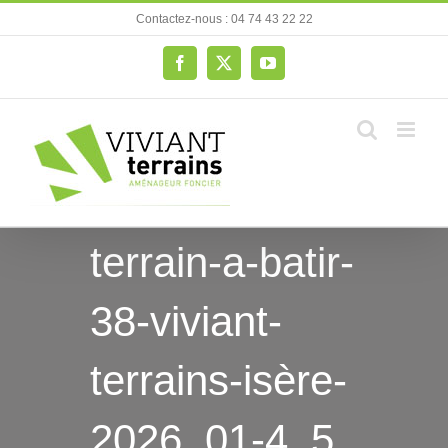
Passer
Contactez-nous : 04 74 43 22 22
au
contenu
Facebook
X
YouTube
terrain-a-batir-
38-viviant-
terrains-isère-
2026_01-4_5