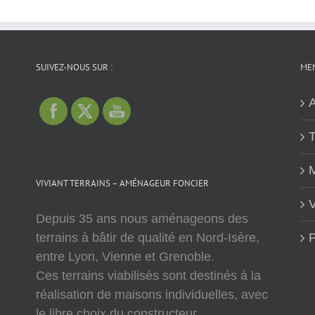
SUIVEZ-NOUS SUR :
MEN
A
T
M
VIVIANT TERRAINS – AMÉNAGEUR FONCIER
V
Depuis 35 ans nous aménageons des
terrains à bâtir de qualité en Nord-Isère,
P
entre Lyon, Vienne et Grenoble.
Ces terrains viabilisés sont destinés à la
réalisation de maisons individuelles, avec
le libre choix du constructeur.