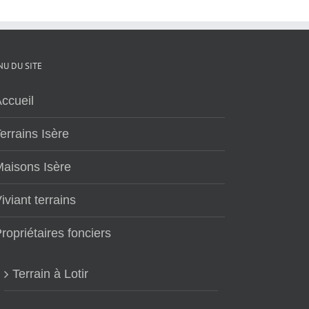
U DU SITE
ccueil
errains Isère
aisons Isère
iviant terrains
ropriétaires fonciers
Terrain à Lotir