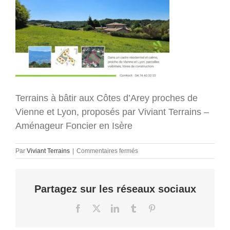
Terrains à bâtir aux Côtes d’Arey proches de
Vienne et Lyon, proposés par Viviant Terrains –
Aménageur Foncier en Isère
sur
Par
Viviant Terrains
|
Commentaires fermés
terrain-
vienne-
cote-
Partagez sur les réseaux sociaux
d-
arey-
isere-
Facebook
X
LinkedIn
Tumblr
Pinterest
38-
maison-