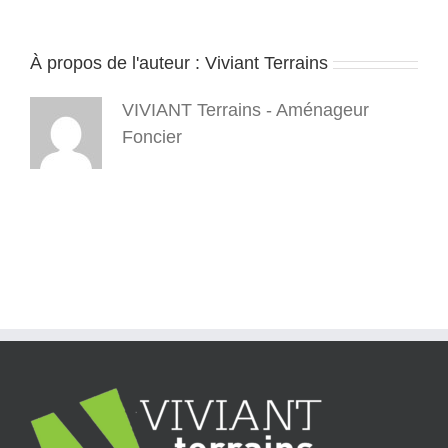
individuelle-
viviant-
terrains-
À propos de l'auteur :
Viviant Terrains
4_5-
0
VIVIANT Terrains - Aménageur
Foncier