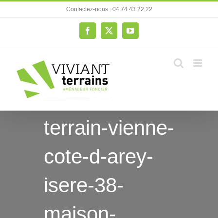
Passer
Contactez-nous : 04 74 43 22 22
au
contenu
Facebook
X
YouTube
terrain-vienne-
cote-d-arey-
isere-38-
maison-