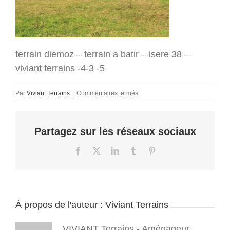
terrain diemoz – terrain a batir – isere 38 –
viviant terrains -4-3 -5
sur
Par
Viviant Terrains
|
Commentaires fermés
terrain
diemoz
–
Partagez sur les réseaux sociaux
terrain
a
batir
Facebook
X
LinkedIn
Tumblr
Pinterest
–
isere
38
–
viviant
À propos de l'auteur :
Viviant Terrains
terrains
-4-
3
VIVIANT Terrains - Aménageur