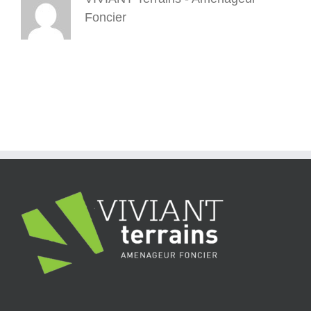
-5
Foncier