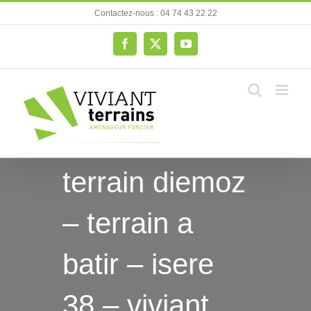
Passer
Contactez-nous : 04 74 43 22 22
au
contenu
Facebook
X
YouTube
terrain diemoz
– terrain a
batir – isere
38 – viviant