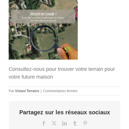
Consultez-nous pour trouver votre terrain pour
votre future maison
sur
Par
Viviant Terrains
|
Commentaires fermés
acheter
un
terrain
Partagez sur les réseaux sociaux
à
bâtir
en
Facebook
X
LinkedIn
Tumblr
Pinterest
isère