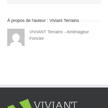
–
FAQ
achat
terrain
À propos de l'auteur :
Viviant Terrains
–
viviant
terrains
VIVIANT Terrains - Aménageur
(8)
Foncier