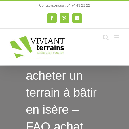
Passer
Contactez-nous : 04 74 43 22 22
au
contenu
Facebook
X
YouTube
acheter un
terrain à bâtir
en isère –
FAQ achat