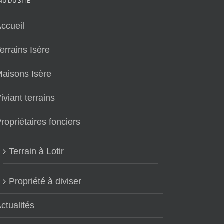
U DU SITE
ccueil
errains Isère
aisons Isère
iviant terrains
ropriétaires fonciers
Terrain à Lotir
Propriété à diviser
ctualités