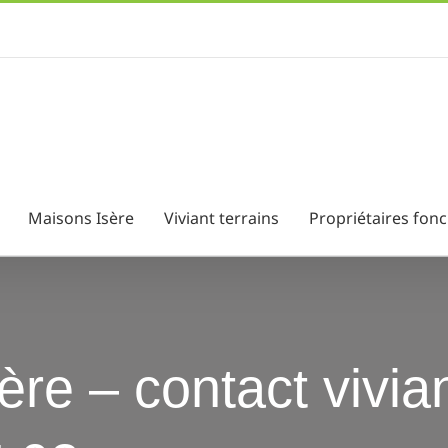
Maisons Isère
Viviant terrains
Propriétaires fonc
ère – contact vivian