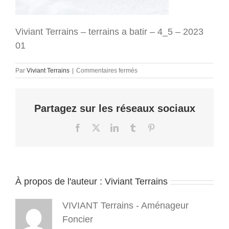
Viviant Terrains – terrains a batir – 4_5 – 2023
01
sur
Par
Viviant Terrains
|
Commentaires fermés
Viviant
Terrains
–
Partagez sur les réseaux sociaux
terrains
a
batir
Facebook
X
LinkedIn
Tumblr
Pinterest
–
4_5
–
2023
01
À propos de l'auteur :
Viviant Terrains
VIVIANT Terrains - Aménageur
Foncier