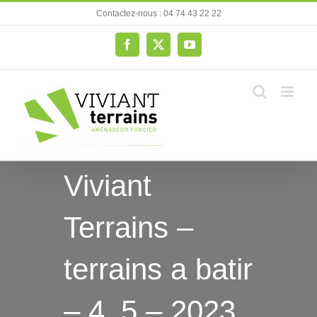
Passer
Contactez-nous : 04 74 43 22 22
au
contenu
Facebook
X
YouTube
Viviant
Terrains –
terrains a batir
– 4_5 – 2023