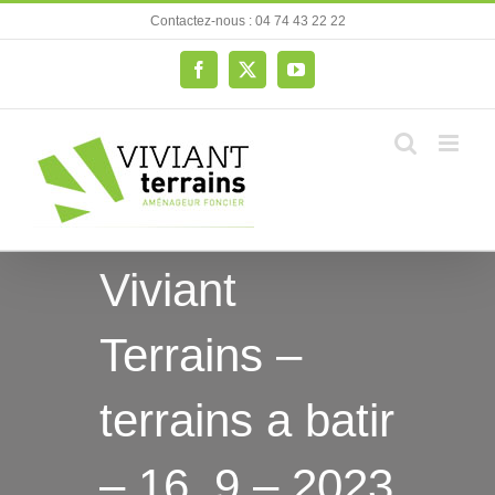
Passer
Contactez-nous : 04 74 43 22 22
au
contenu
Facebook
X
YouTube
Viviant
Terrains –
terrains a batir
– 16_9 – 2023