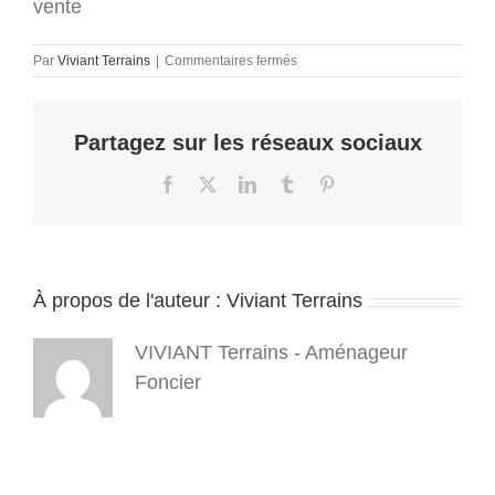
vente
sur
Par
Viviant Terrains
|
Commentaires fermés
Viviant
Terrains
–
Partagez sur les réseaux sociaux
terrains
a
batir
Facebook
X
LinkedIn
Tumblr
Pinterest
–
16_9
–
2023
03-
À propos de l'auteur :
Viviant Terrains
jpg
(3)
VIVIANT Terrains - Aménageur
Foncier